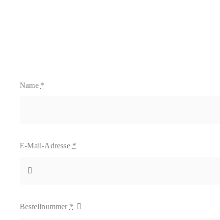
Skip
to
content
Name
*
E-Mail-Adresse
*
Bestellnummer
*