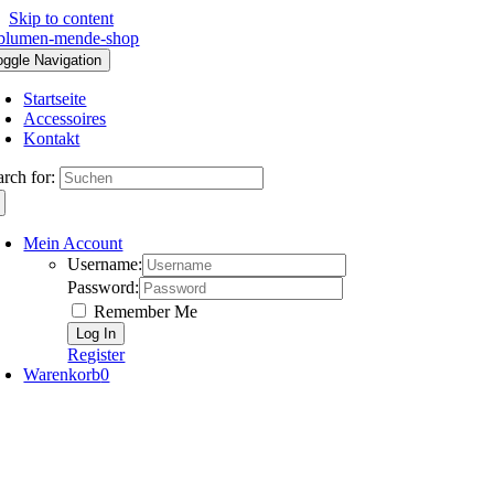
Skip to content
oggle Navigation
Startseite
Accessoires
Kontakt
arch for:
Mein Account
Username:
Password:
Remember Me
Register
Warenkorb
0