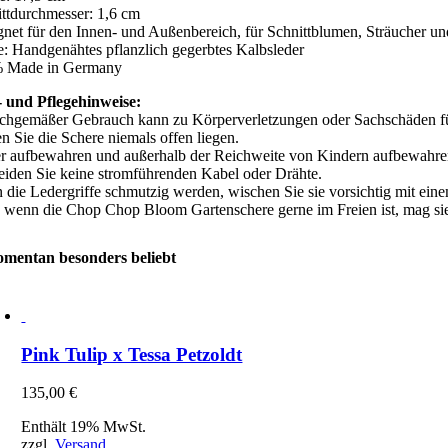
ittdurchmesser: 1,6 cm
net für den Innen- und Außenbereich, für Schnittblumen, Sträucher un
e: Handgenähtes pflanzlich gegerbtes Kalbsleder
 Made in Germany
 und Pflegehinweise:
chgemäßer Gebrauch kann zu Körperverletzungen oder Sachschäden f
n Sie die Schere niemals offen liegen.
er aufbewahren und außerhalb der Reichweite von Kindern aufbewahre
eiden Sie keine stromführenden Kabel oder Drähte.
die Ledergriffe schmutzig werden, wischen Sie sie vorsichtig mit ein
 wenn die Chop Chop Bloom Gartenschere gerne im Freien ist, mag sie 
mentan besonders beliebt
Pink Tulip x Tessa Petzoldt
135,00
€
Enthält 19% MwSt.
zzgl.
Versand