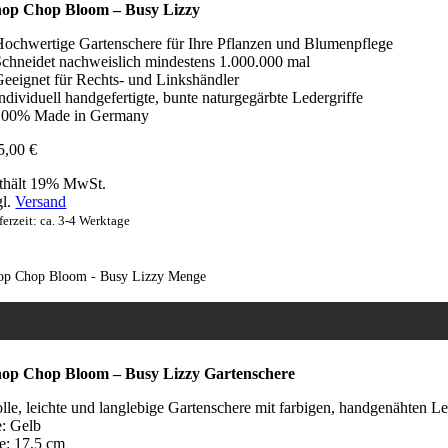
op Chop Bloom – Busy Lizzy
Hochwertige Gartenschere für Ihre Pflanzen und Blumenpflege
Schneidet nachweislich mindestens 1.000.000 mal
Geeignet für Rechts- und Linkshändler
Individuell handgefertigte, bunte naturgegärbte Ledergriffe
100% Made in Germany
5,00
€
thält 19% MwSt.
gl.
Versand
ferzeit: ca. 3-4 Werktage
op Chop Bloom - Busy Lizzy Menge
op Chop Bloom – Busy Lizzy Gartenschere
lle, leichte und langlebige Gartenschere mit farbigen, handgenähten Le
e: Gelb
e: 17,5 cm