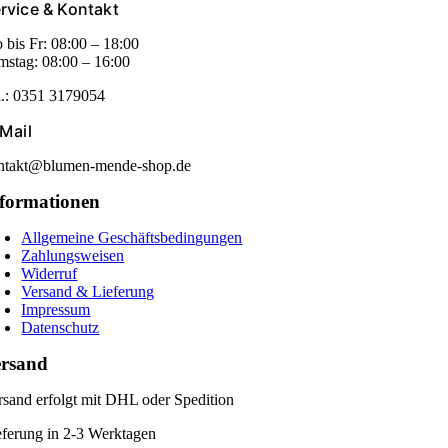
rvice & Kontakt
 bis Fr: 08:00 – 18:00
mstag: 08:00 – 16:00
l.: 0351 3179054
Mail
ntakt@blumen-mende-shop.de
formationen
Allgemeine Geschäftsbedingungen
Zahlungsweisen
Widerruf
Versand & Lieferung
Impressum
Datenschutz
ersand
rsand erfolgt mit DHL oder Spedition
eferung in 2-3 Werktagen